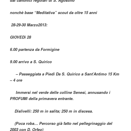
dai canonici regolari di S. Agostino
nonchè base “Meditativa” scout da oltre 15 anni
28-29-30 Marzo2013:
GIOVEDì 28
6.00 partenza da Formigine
9.00 arrivo a S. Quirico
– Passeggiata a Piedi Da S. Quirico a Sant’Antimo 15 Km
– 4 ore
Immersi nel verde delle colline Senesi, annusando i
PROFUMI della primavera entrante.
Dislivelli: 250 m in salita; 250 m in discesa.
(Poca roba… Percorso già fatto nel pellegrinaggio del
2003 con D. Orfeo)