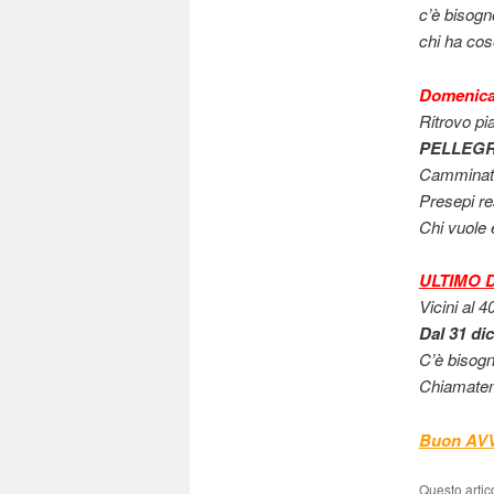
c’è bisogno
chi ha cos
Domenica 
Ritrovo pi
PELLEGR
Camminata 
Presepi rea
Chi vuole 
ULTIMO 
Vicini al 4
Dal 31 di
C’è bisogn
Chiamatem
Buon AV
Questo artic