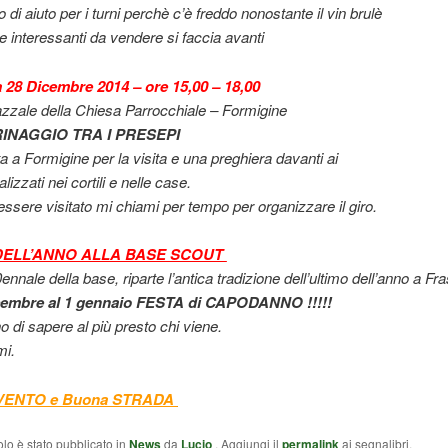
 di aiuto per i turni perchè c’è freddo nonostante il vin brulè
e interessanti da vendere si faccia avanti
28 Dicembre 2014 – ore 15,00 – 18,00
azzale della Chiesa Parrocchiale – Formigine
INAGGIO TRA I PRESEPI
a Formigine per la visita e una preghiera davanti ai
lizzati nei cortili e nelle case.
essere visitato mi chiami per tempo per organizzare il giro.
DELL’ANNO ALLA BASE SCOUT
0ennale della base, riparte l’antica tradizione dell’ultimo dell’anno a Fra
cembre al 1 gennaio FESTA di CAPODANNO !!!!!
o di sapere al più presto chi viene.
i.
VENTO e Buona STRADA
olo è stato pubblicato in
News
da
Lucio
. Aggiungi il
permalink
ai segnalibri.