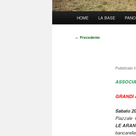
Menu
HOME
LA BASE
PANO
principale
Navigazione
←
Precedente
articolo
Pubblicato i
ASSOCIA
GRANDI A
Sabato 20
Piazzale 
LE ARAN
bancarella