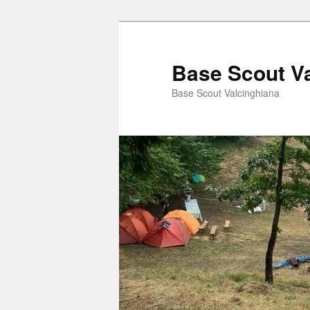
Vai
al
contenuto
Base Scout V
principale
Base Scout Valcinghiana