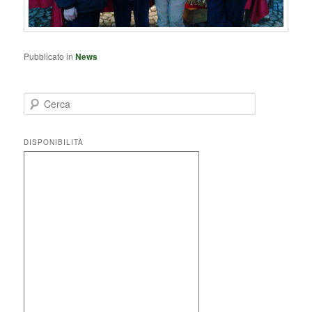
Pubblicato in
News
C
e
r
c
DISPONIBILITÀ
a