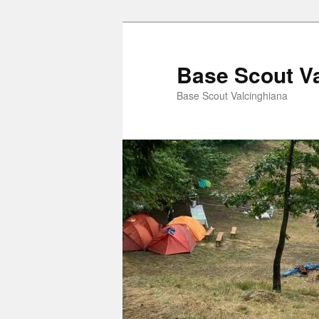
Vai
Vai
al
al
contenuto
contenuto
Base Scout V
principale
secondario
Base Scout Valcinghiana