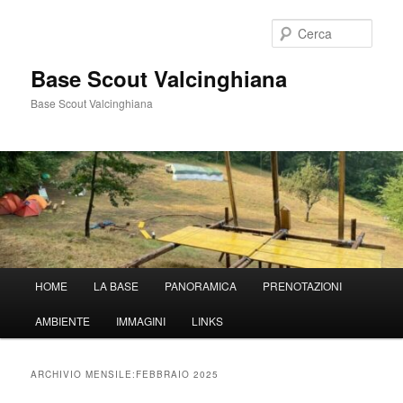
Vai
Vai
al
al
Cerca
contenuto
contenuto
principale
secondario
Base Scout Valcinghiana
Base Scout Valcinghiana
Menu
HOME
LA BASE
PANORAMICA
PRENOTAZIONI
principale
AMBIENTE
IMMAGINI
LINKS
ARCHIVIO MENSILE:
FEBBRAIO 2025