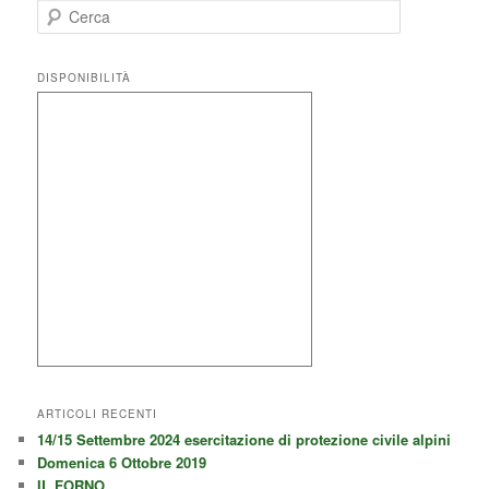
C
e
r
c
DISPONIBILITÀ
a
ARTICOLI RECENTI
14/15 Settembre 2024 esercitazione di protezione civile alpini
Domenica 6 Ottobre 2019
IL FORNO