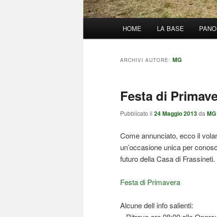
Menu
HOME
LA BASE
PANO
principale
MG
ARCHIVI AUTORE:
Festa di Primav
Pubblicato il
24 Maggio 2013
da
MG
Come annunciato, ecco il volan
un’occasione unica per conoscer
futuro della Casa di Frassineti.
Festa di Primavera
Alcune dell info salienti:
– Ritrovo ore 08:00 alle Opere;