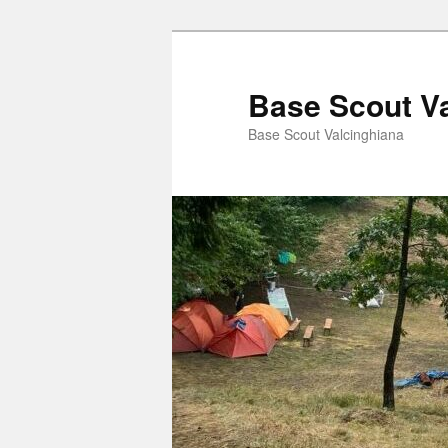
Vai
Vai
al
al
contenuto
contenuto
Base Scout V
principale
secondario
Base Scout Valcinghiana