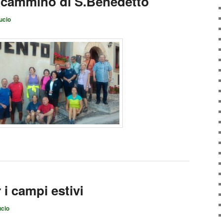
l cammino di S.Benedetto
ucio
r i campi estivi
ucio