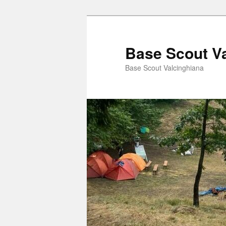
Vai
Vai
al
al
contenuto
contenuto
Base Scout V
principale
secondario
Base Scout Valcinghiana