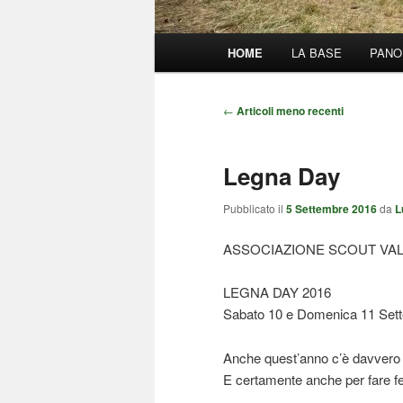
Menu
HOME
LA BASE
PANO
principale
Navigazione
←
Articoli meno recenti
articolo
Legna Day
Pubblicato il
5 Settembre 2016
da
L
ASSOCIAZIONE SCOUT VA
LEGNA DAY 2016
Sabato 10 e Domenica 11 Set
Anche quest’anno c’è davvero b
E certamente anche per fare fe