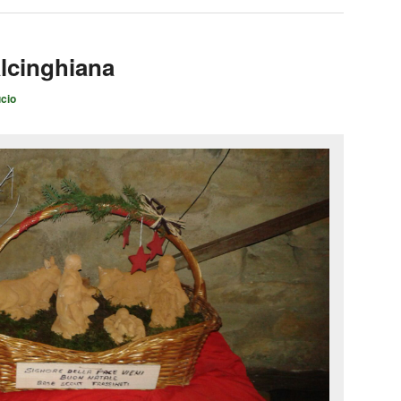
alcinghiana
cio